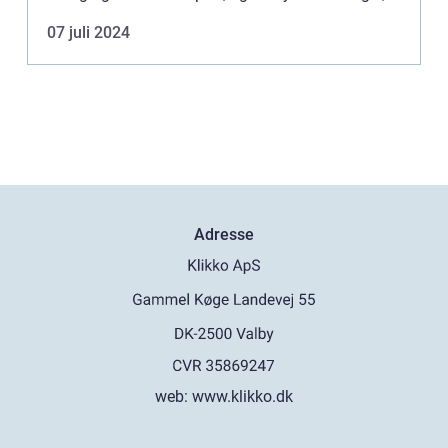
påvirker ikke kun din præstation, men også din
07 juli 2024
sikkerh...
Adresse
web:
www.klikko.dk