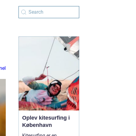
nel
Oplev kitesurfing i
København
Kitesurfing er en