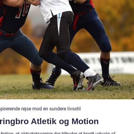
spirerende rejse mod en sundere livsstil
rringbro Atletik og Motion
otion, et aktivitetscenter der tilbyder et bredt udvalg af