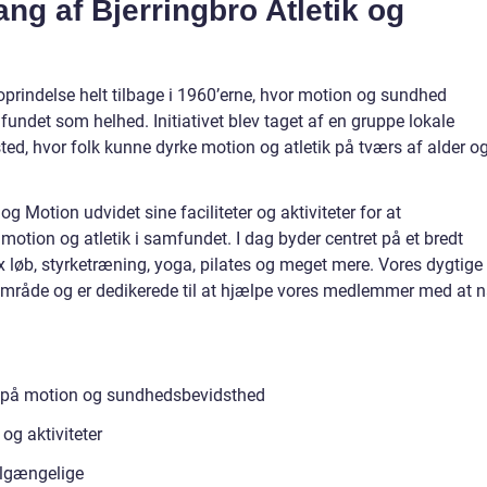
ng af Bjerringbro Atletik og
 oprindelse helt tilbage i 1960’erne, hvor motion og sundhed
fundet som helhed. Initiativet blev taget af en gruppe lokale
sted, hvor folk kunne dyrke motion og atletik på tværs af alder o
g Motion udvidet sine faciliteter og aktiviteter for at
tion og atletik i samfundet. I dag byder centret på et bredt
løb, styrketræning, yoga, pilates og meget mere. Vores dygtige
 område og er dedikerede til at hjælpe vores medlemmer med at 
r på motion og sundhedsbevidsthed
 og aktiviteter
ilgængelige