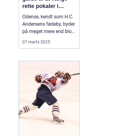
rette pokaler i
Odense
Odense, kendt som H.C.
Andersens fødeby, byder
på meget mere end blot
historiske eventyr. Byen
07 marts 2025
er også hjemsted for en
livlig sportskultur, hvor
alt fra lokale
fodboldklubber til
eftermiddagshygge på
badmintonbanen fejres
med...