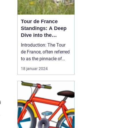
Tour de France
Standings: A Deep
Dive into the
Premier Cycling
Introduction: The Tour
Event
de France, often referred
to as the pinnacle of
professional road
18 januar 2024
cycling, captivates
millions of sports and
outdoor enthusiasts
worldwide. In this article,
we will delve into the
i
intricacies of Tour de
France standings, provi...