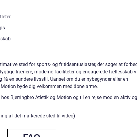
leter
ops
sskab
timative sted for sports- og fritidsentusiaster, der søger at forbe
dygtige trænere, moderne faciliteter og engagerede fællesskab vi
 og få en sundere livsstil. Uanset om du er nybegynder eller en
ik og Motion byde dig velkommen med åbne arme.
 hos Bjerringbro Atletik og Motion og til en rejse mod en aktiv o
ing af det markerede sted til video)