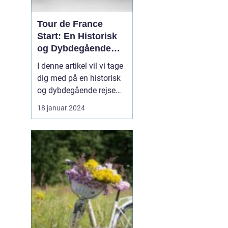
Tour de France
Start: En Historisk
og Dybdegående
Gennemgang
I denne artikel vil vi tage
dig med på en historisk
og dybdegående rejse
gennem udviklingen af
18 januar 2024
Tour de France Start.
Dette ikoniske cykelløb
har fascineret sports- og
fritidsentusiaster i årtier,
og vi vil udforske de
vigtigste elementer, du
skal vid...