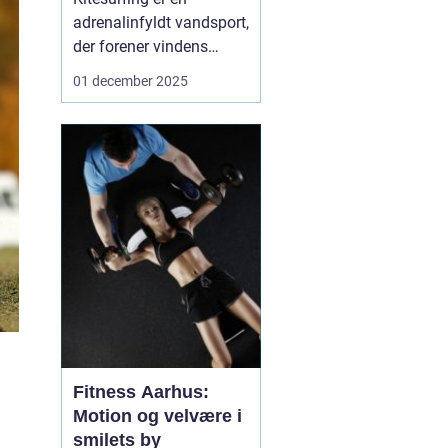
adrenalinfyldt vandsport,
der forener vindens
kræfter med vands
01 december 2025
overflade, og det er
blevet en populær
aktivitet i København.
Byens smukke kystlinje,
kombineret med
Gunnebo-spanderns
relative nærhed, skaber
...
Fitness Aarhus:
Motion og velvære i
smilets by