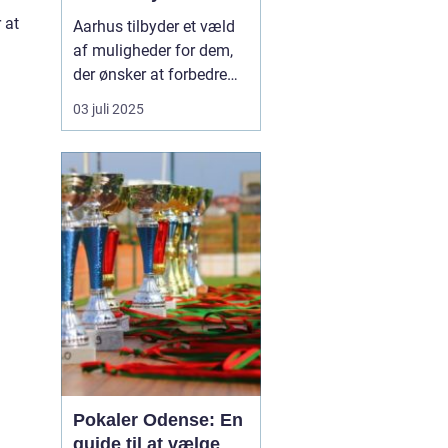
 at
Aarhus tilbyder et væld
af muligheder for dem,
der ønsker at forbedre
deres fysiske form og
03 juli 2025
generelle velvære. Med
et rigt udvalg af
fitnesscentre og
træningstilbud er der
uden tvivl noget for
enhver smag. For dem,
der leder ...
Pokaler Odense: En
guide til at vælge