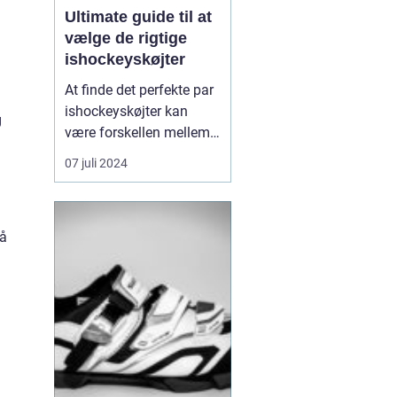
Ultimate guide til at
vælge de rigtige
ishockeyskøjter
At finde det perfekte par
ishockeyskøjter kan
g
være forskellen mellem
at føle sig flydende på
07 juli 2024
isen og at kæmpe med
hvert skøjtetræk.
Ishockey er en hurtig og
nå
krævende sport, og
udstyret du vælger,
påvirker ikke kun din
præstation, men også
din sikkerh...