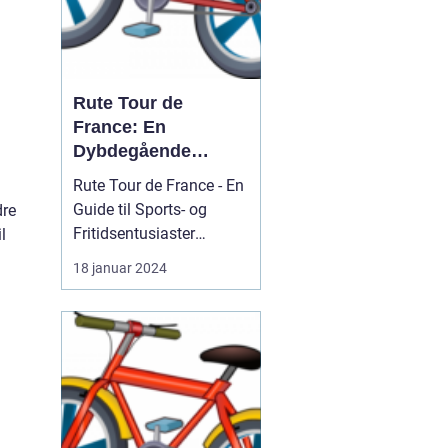
Rute Tour de
France: En
Dybdegående
Analyse
Rute Tour de France - En
Guide til Sports- og
dre
Fritidsentusiaster
l
Introduktion til Rute Tour
18 januar 2024
de France For sports- og
fritidsentusiaster er Tour
g
de France en
begivenhed, der konstant
tiltrækker
opmærksomhed og
fascination. Hvert år