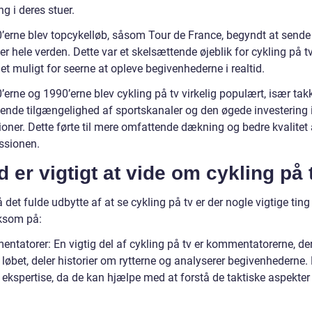
g i deres stuer.
0’erne blev topcykelløb, såsom Tour de France, begyndt at sende 
er hele verden. Dette var et skelsættende øjeblik for cykling på tv
et muligt for seerne at opleve begivenhederne i realtid.
’erne og 1990’erne blev cykling på tv virkelig populært, især tak
gende tilgængelighed af sportskanaler og den øgede investering i
oner. Dette førte til mere omfattende dækning og bedre kvalitet 
ssionen.
 er vigtigt at vide om cykling på 
å det fulde udbytte af at se cykling på tv er der nogle vigtige tin
som på:
ntatorer: En vigtig del af cykling på tv er kommentatorerne, der
i løbet, deler historier om rytterne og analyserer begivenhederne. 
s ekspertise, da de kan hjælpe med at forstå de taktiske aspekter