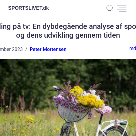
SPORTSLIVET.
dk
ling på tv: En dybdegående analyse af spo
og dens udvikling gennem tiden
red
ember 2023
Peter Mortensen