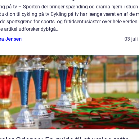
ing på tv – Sporten der bringer spænding og drama hjem i stuen
duktion til cykling på tv Cykling på tv har længe været en af de 
de sportsgrene for sports- og fritidsentusiaster over hele verden.
 artikel udforsker dybtgå...
ea Jensen
03 jul