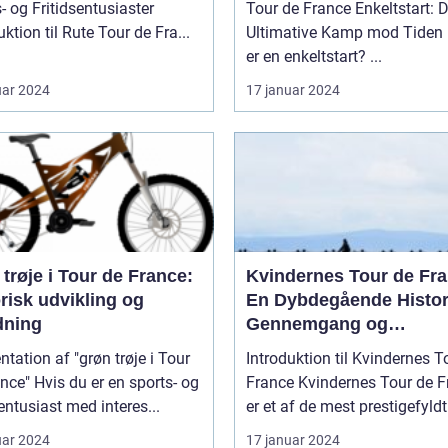
- og Fritidsentusiaster
Tour de France Enkeltstart: 
uktion til Rute Tour de Fra...
Ultimative Kamp mod Tiden Hvad
er en enkeltstart? ...
uar 2024
17 januar 2024
trøje i Tour de France:
Kvindernes Tour de Fra
risk udvikling og
En Dybdegående Histor
dning
Gennemgang og
Præsentation af Den
tation af "grøn trøje i Tour
Introduktion til Kvindernes T
Legendariske Cykelløb
er en sports- og
France Kvindernes Tour de France
sentusiast med interes...
er et af de mest prestigefyldt.
uar 2024
17 januar 2024