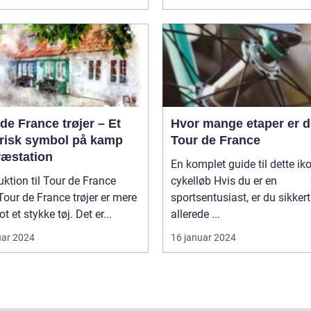
de France trøjer – Et
Hvor mange etaper er de
orisk symbol på kamp
Tour de France
ræstation
En komplet guide til dette ik
uktion til Tour de France
cykelløb Hvis du er en
sportsentusiast, er du sikkert
t et stykke tøj. Det er...
allerede ...
uar 2024
16 januar 2024