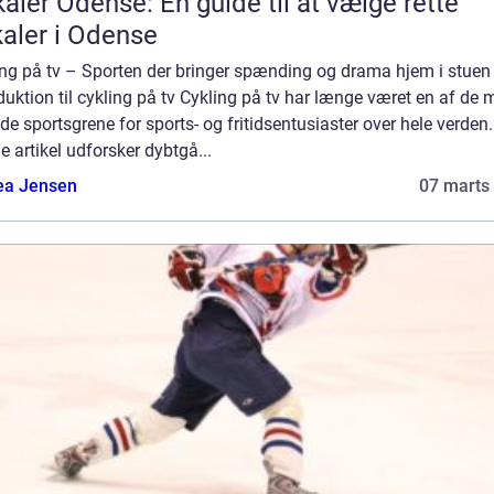
aler Odense: En guide til at vælge rette
aler i Odense
ing på tv – Sporten der bringer spænding og drama hjem i stuen
duktion til cykling på tv Cykling på tv har længe været en af de 
de sportsgrene for sports- og fritidsentusiaster over hele verden.
 artikel udforsker dybtgå...
ea Jensen
07 marts