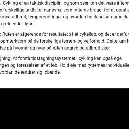
: Cykling er en taktisk disciplin, og som seer kan det være intere
e forskellige taktiske manøvrer, som rytterne bruger for at opnå s
e med udbrud, tempoændringer og hvordan holdene samarbejder 
 gældende i løbet.
 Ruten er afgørende for resultatet af et cykelløb, og det er derfor
 opmærksom på de forskellige terræn- og vejforhold. Dette kan 
else på hvornår og hvor på ruten angreb og udbrud sker.
gning: At forstå tidstagningssystemet i cykling kan også øge
en og forståelsen af et løb. Hold øje med rytternes individuelle
hvordan de ændrer sig løbende.