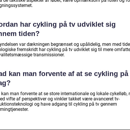
tå de taktiske aspekter af løbet, være opmærksom på ruten og fo
agningssystemet.
rdan har cykling på tv udviklet sig
nnem tiden?
gyndelsen var dækningen begrænset og upålidelig, men med tid
logiske fremskridt har cykling på tv udviklet sig til mere omfat
valitetsmæssige transmissioner.
d kan man forvente af at se cykling på 
dag?
 kan man forvente at se store internationale og lokale cykelløb,
ed vifte af perspektiver og vinkler takket være avanceret tv-
uktionsteknologi og have adgang til cykling på tv gennem
amingtjenester.