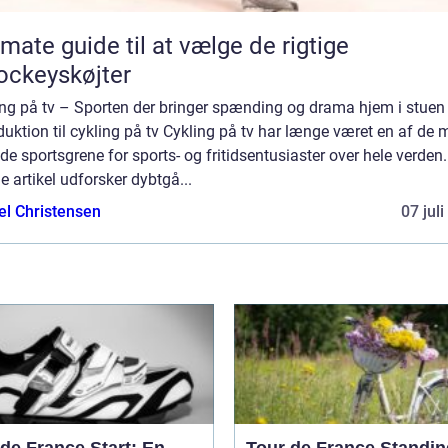
imate guide til at vælge de rigtige
ockeyskøjter
ing på tv – Sporten der bringer spænding og drama hjem i stuen
duktion til cykling på tv Cykling på tv har længe været en af de 
de sportsgrene for sports- og fritidsentusiaster over hele verden.
 artikel udforsker dybtgå...
el Christensen
07 jul
de France Start: En
Tour de France Standin