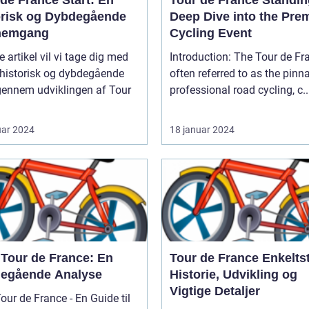
orisk og Dybdegående
Deep Dive into the Pre
nemgang
Cycling Event
e artikel vil vi tage dig med
Introduction: The Tour de France,
 historisk og dybdegående
often referred to as the pinn
gennem udviklingen af Tour
professional road cycling, c..
uar 2024
18 januar 2024
 Tour de France: En
Tour de France Enkeltst
egående Analyse
Historie, Udvikling og
Vigtige Detaljer
our de France - En Guide til