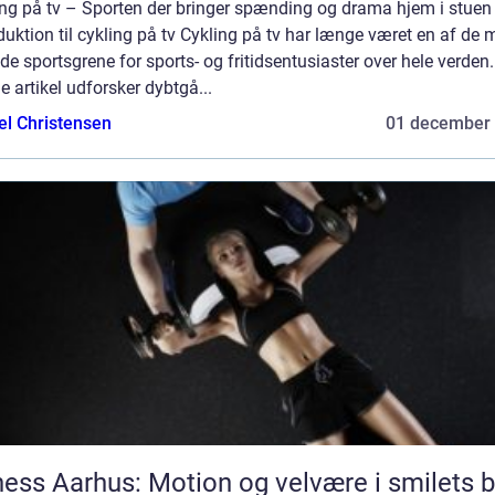
ing på tv – Sporten der bringer spænding og drama hjem i stuen
duktion til cykling på tv Cykling på tv har længe været en af de 
de sportsgrene for sports- og fritidsentusiaster over hele verden.
 artikel udforsker dybtgå...
el Christensen
01 december
ness Aarhus: Motion og velvære i smilets 