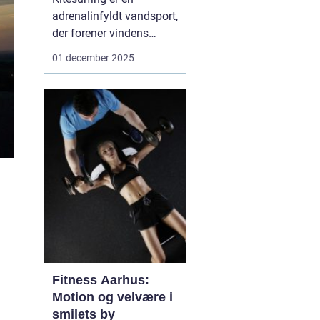
adrenalinfyldt vandsport,
der forener vindens
kræfter med vands
01 december 2025
overflade, og det er
blevet en populær
aktivitet i København.
Byens smukke kystlinje,
kombineret med
Gunnebo-spanderns
relative nærhed, skaber
...
Fitness Aarhus:
Motion og velvære i
smilets by