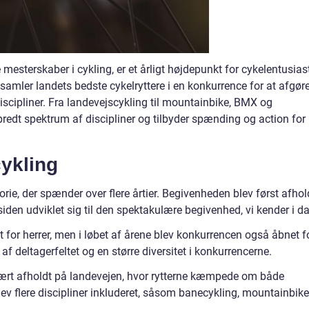
esterskaber i cykling, er et årligt højdepunkt for cykelentusias
samler landets bedste cykelryttere i en konkurrence for at afgøre
discipliner. Fra landevejscykling til mountainbike, BMX og
redt spektrum af discipliner og tilbyder spænding og action for
cykling
rie, der spænder over flere årtier. Begivenheden blev først afhold
siden udviklet sig til den spektakulære begivenhed, vi kender i d
t for herrer, men i løbet af årene blev konkurrencen også åbnet f
e af deltagerfeltet og en større diversitet i konkurrencerne.
mært afholdt på landevejen, hvor rytterne kæmpede om både
blev flere discipliner inkluderet, såsom banecykling, mountainbike