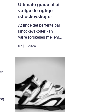
Ultimate guide til at
vælge de rigtige
ishockeyskøjter
At finde det perfekte par
ishockeyskøjter kan
være forskellen mellem
at føle sig flydende på
07 juli 2024
isen og at kæmpe med
hvert skøjtetræk.
Ishockey er en hurtig og
krævende sport, og
er
udstyret du vælger,
påvirker ikke kun din
præstation, men også
din sikkerh...
 og