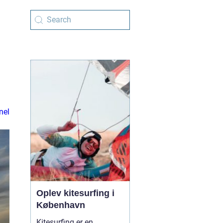
nel
Oplev kitesurfing i
København
Kitesurfing er en