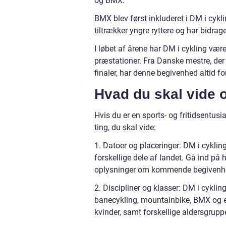
og BMX.
BMX blev først inkluderet i DM i cykl
tiltrækker yngre ryttere og har bidrage
I løbet af årene har DM i cykling væ
præstationer. Fra Danske mestre, der h
finaler, har denne begivenhed altid 
Hvad du skal vide 
Hvis du er en sports- og fritidsentusia
ting, du skal vide:
1. Datoer og placeringer: DM i cykli
forskellige dele af landet. Gå ind på
oplysninger om kommende begivenh
2. Discipliner og klasser: DM i cyklin
banecykling, mountainbike, BMX og en
kvinder, samt forskellige aldersgruppe