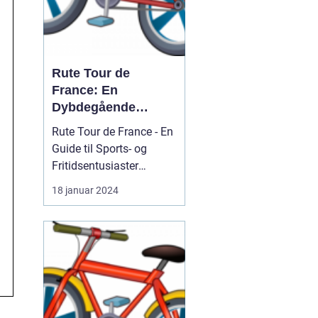
Rute Tour de
France: En
Dybdegående
Analyse
Rute Tour de France - En
Guide til Sports- og
Fritidsentusiaster
Introduktion til Rute Tour
18 januar 2024
de France For sports- og
fritidsentusiaster er Tour
de France en
begivenhed, der konstant
tiltrækker
opmærksomhed og
fascination. Hvert år