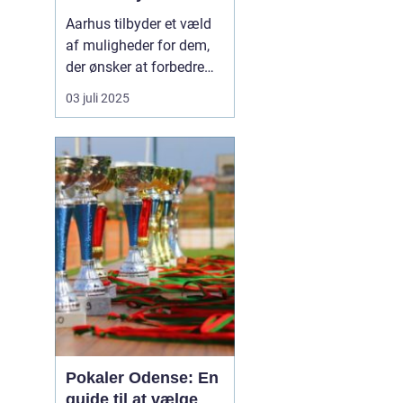
Aarhus tilbyder et væld
af muligheder for dem,
der ønsker at forbedre
deres fysiske form og
03 juli 2025
generelle velvære. Med
et rigt udvalg af
fitnesscentre og
træningstilbud er der
uden tvivl noget for
enhver smag. For dem,
der leder ...
Pokaler Odense: En
guide til at vælge