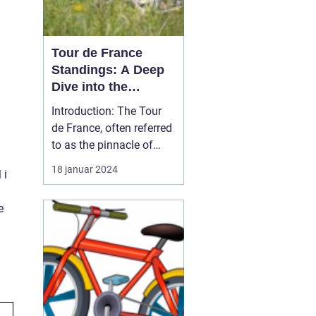
Tour de France
Standings: A Deep
Dive into the
Premier Cycling
Introduction: The Tour
Event
de France, often referred
to as the pinnacle of
professional road
18 januar 2024
 i
cycling, captivates
millions of sports and
e
outdoor enthusiasts
worldwide. In this article,
we will delve into the
intricacies of Tour de
France standings, provi...