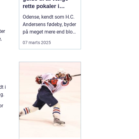
rette pokaler i
Odense
Odense, kendt som H.C.
Andersens fødeby, byder
ter
på meget mere end blot
,
historiske eventyr. Byen
07 marts 2025
er også hjemsted for en
livlig sportskultur, hvor
alt fra lokale
fodboldklubber til
eftermiddagshygge på
badmintonbanen fejres
t i
med...
ag.
or