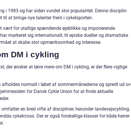
ing i 1983 og har siden vundet stor popularitet. Denne disciplin
t til at bringe nye talenter frem i cykelsporten.
ret vært for utallige spændende øjeblikke og imponerende
ar markeret sig internationalt, til episke dueller og dramatiske
formået at skabe stor opmærksomhed og interesse.
om DM i cykling
st, der ønsker at lære mere om DM i cykling, er der flere vigtige
ng afholdes normalt i løbet af sommermånederne og spredt ud ov
 hjemmesiden for Dansk Cykle Union for at finde aktuelle
eder.
g omfatter en bred vifte af discipliner, herunder landevejscykling,
dda cykelcross. Der er også forskellige klasser for både herrer
r.