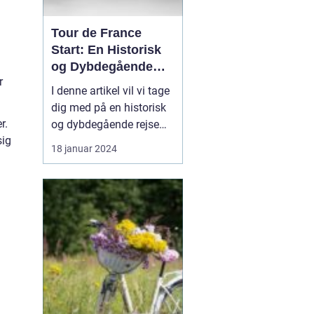
Tour de France
Start: En Historisk
og Dybdegående
r
Gennemgang
I denne artikel vil vi tage
dig med på en historisk
r.
og dybdegående rejse
sig
gennem udviklingen af
18 januar 2024
Tour de France Start.
Dette ikoniske cykelløb
har fascineret sports- og
fritidsentusiaster i årtier,
og vi vil udforske de
vigtigste elementer, du
skal vid...