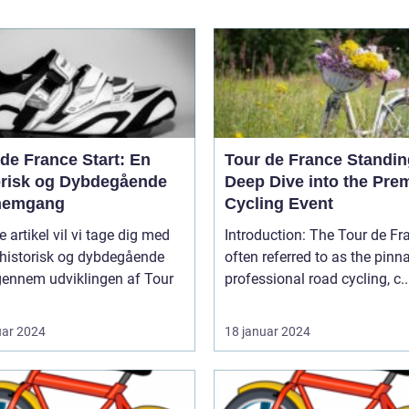
de France Start: En
Tour de France Standin
orisk og Dybdegående
Deep Dive into the Pre
nemgang
Cycling Event
e artikel vil vi tage dig med
Introduction: The Tour de France,
 historisk og dybdegående
often referred to as the pinn
gennem udviklingen af Tour
professional road cycling, c..
uar 2024
18 januar 2024