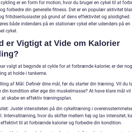
 cykling er en form for motion, hvor du bruger en cykel til at fo
 og forbedre din generelle fitness. Det er en populær aktivitet bla
og fritidsentusiaster på grund af dens effektivitet og alsidighed.
øres både indendørs på en stationær cykel eller udendørs på en
nel cykel.
 er Vigtigt at Vide om Kalorier
ling?
ar valgt at begynde at cykle for at forbrænde kalorier, er der nog
ting at holde i tankerne.
illing af Mål: Definér dine mål, før du starter din træning. Vil du t
e din kondition eller øge din muskelmasse? At have klare mål vil
 at skabe en effektiv træningsplan.
nsitet: Justér intensiteten på din cykeltræning i overensstemmel
. Intervaltræning, hvor du skifter mellem høj og lav intensitet, 
 effektivt til at forbrænde kalorier og forbedre din kondition.