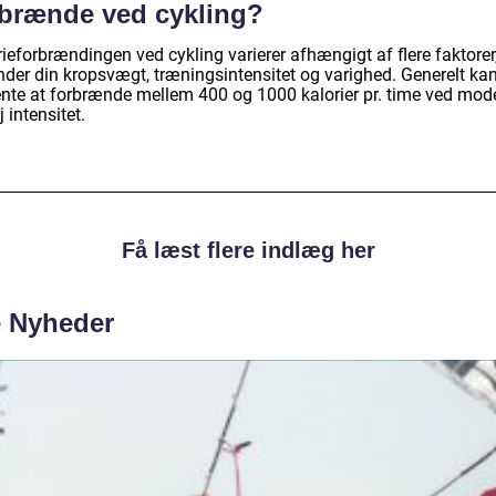
rbrænde ved cykling?
ieforbrændingen ved cykling varierer afhængigt af flere faktorer
nder din kropsvægt, træningsintensitet og varighed. Generelt ka
ente at forbrænde mellem 400 og 1000 kalorier pr. time ved mod
øj intensitet.
Få læst flere indlæg her
e Nyheder