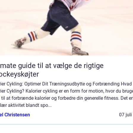
imate guide til at vælge de rigtige
ockeyskøjter
rier Cykling: Optimer Dit Træningsudbytte og Forbrænding Hvad 
ier Cykling? Kalorier cykling er en form for motion, hvor du brug
 til at forbrænde kalorier og forbedre din generelle fitness. Det e
ær aktivitet blandt spo...
el Christensen
07 jul