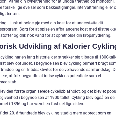
tion: Varier din cykeltræning for at undgå træthed og monotoni. 
e forskellige øvelser som bakkestigninger, intervaltræning eller 
lligt terræn.
ing: Husk at holde øje med din kost for at understøtte dit
sprogram. Sørg for at spise en afbalanceret kost med tilstrække
stoffer og drik nok vand for at opretholde din kropshydrering.
orisk Udvikling af Kalorier Cyklin
 cykling har en lang historie, der strækker sig tilbage til 1800-tall
ørst blev opfundet. I begyndelsen blev cykling primært brugt som
rtmiddel og en fritidsaktivitet for de velhavende samfundslag. D
nere, at folk begyndte at indse cyklens potentiale som et
sredskab.
lev den første organiserede cykelløb afholdt, og det blev et pop
egivenhed i begyndelsen af 1900-tallet. Cykling blev også en del
met i 1896 og har været en fast del lige siden.
 af det 20. århundrede blev cykling stadig mere udbredt som en