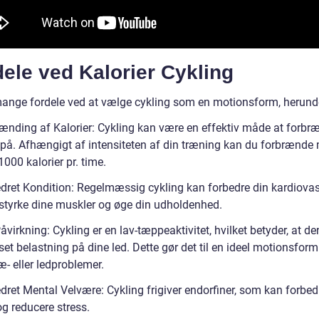
ele ved Kalorier Cykling
mange fordele ved at vælge cykling som en motionsform, herund
rænding af Kalorier: Cykling kan være en effektiv måde at forbr
r på. Afhængigt af intensiteten af din træning kan du forbrænde
000 kalorier pr. time.
edret Kondition: Regelmæssig cykling kan forbedre din kardiova
, styrke dine muskler og øge din udholdenhed.
åvirkning: Cykling er en lav-tæppeaktivitet, hvilket betyder, at de
t belastning på dine led. Dette gør det til en ideel motionsform 
- eller ledproblemer.
dret Mental Velvære: Cykling frigiver endorfiner, som kan forbedr
g reducere stress.