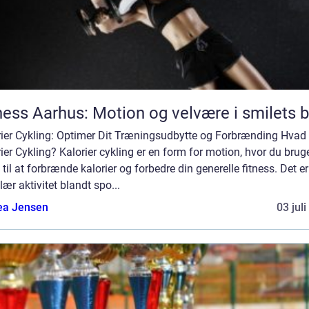
ness Aarhus: Motion og velvære i smilets 
rier Cykling: Optimer Dit Træningsudbytte og Forbrænding Hvad 
ier Cykling? Kalorier cykling er en form for motion, hvor du brug
 til at forbrænde kalorier og forbedre din generelle fitness. Det e
ær aktivitet blandt spo...
ea Jensen
03 jul