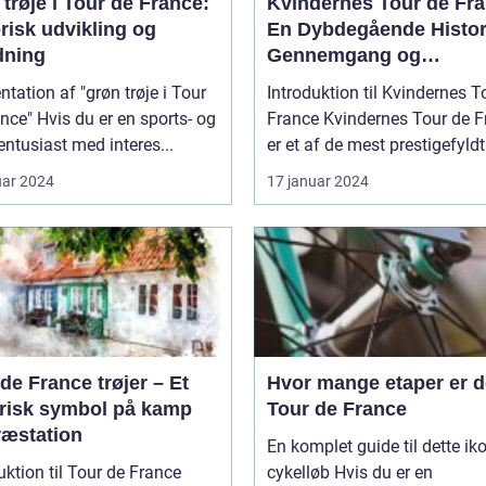
trøje i Tour de France:
Kvindernes Tour de Fra
risk udvikling og
En Dybdegående Histor
dning
Gennemgang og
Præsentation af Den
tation af "grøn trøje i Tour
Introduktion til Kvindernes T
Legendariske Cykelløb
er en sports- og
France Kvindernes Tour de France
sentusiast med interes...
er et af de mest prestigefyldt.
uar 2024
17 januar 2024
de France trøjer – Et
Hvor mange etaper er de
orisk symbol på kamp
Tour de France
ræstation
En komplet guide til dette ik
uktion til Tour de France
cykelløb Hvis du er en