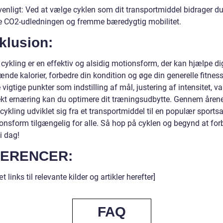
venligt: Ved at vælge cyklen som dit transportmiddel bidrager du 
e CO2-udledningen og fremme bæredygtig mobilitet.
klusion:
 cykling er en effektiv og alsidig motionsform, der kan hjælpe d
ænde kalorier, forbedre din kondition og øge din generelle fitness
 vigtige punkter som indstilling af mål, justering af intensitet, va
ekt ernæring kan du optimere dit træningsudbytte. Gennem åren
 cykling udviklet sig fra et transportmiddel til en populær sportsa
onsform tilgængelig for alle. Så hop på cyklen og begynd at fo
 i dag!
ERENCER:
t links til relevante kilder og artikler herefter]
FAQ