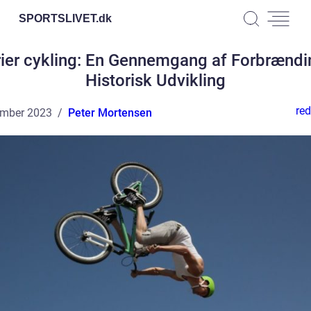
SPORTSLIVET.
dk
rier cykling: En Gennemgang af Forbrændi
Historisk Udvikling
red
ember 2023
Peter Mortensen