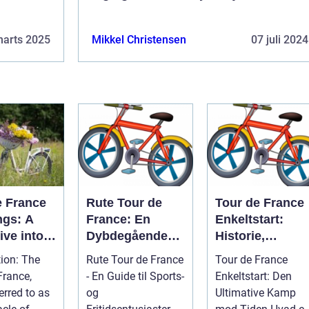
marts 2025
Mikkel Christensen
07 juli 2024
e France
Rute Tour de
Tour de France
ngs: A
France: En
Enkeltstart:
ive into
Dybdegående
Historie,
emier
Analyse
Udvikling og
n: The
Rute Tour de France
Tour de France
g Event
Vigtige Detaljer
France,
- En Guide til Sports-
Enkeltstart: Den
erred to as
og
Ultimative Kamp