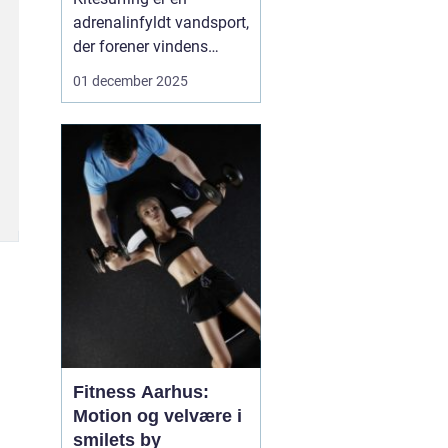
adrenalinfyldt vandsport,
der forener vindens
kræfter med vands
01 december 2025
overflade, og det er
blevet en populær
aktivitet i København.
Byens smukke kystlinje,
kombineret med
Gunnebo-spanderns
relative nærhed, skaber
...
Fitness Aarhus:
Motion og velvære i
smilets by