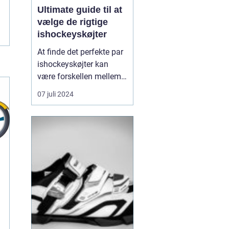
Ultimate guide til at
vælge de rigtige
ishockeyskøjter
At finde det perfekte par
ishockeyskøjter kan
være forskellen mellem
at føle sig flydende på
07 juli 2024
isen og at kæmpe med
hvert skøjtetræk.
Ishockey er en hurtig og
krævende sport, og
udstyret du vælger,
påvirker ikke kun din
præstation, men også
din sikkerh...