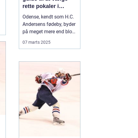
rette pokaler i
Odense
Odense, kendt som H.C.
Andersens fødeby, byder
på meget mere end blot
historiske eventyr. Byen
07 marts 2025
er også hjemsted for en
livlig sportskultur, hvor
alt fra lokale
fodboldklubber til
eftermiddagshygge på
badmintonbanen fejres
med...