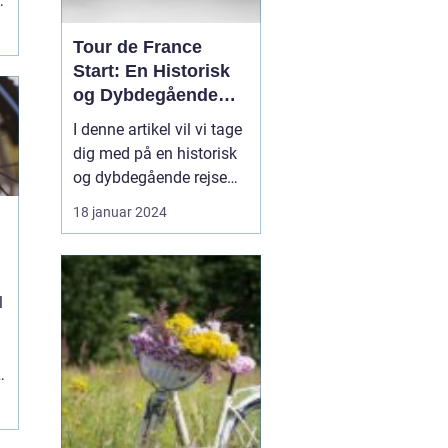
Tour de France
Start: En Historisk
og Dybdegående
Gennemgang
I denne artikel vil vi tage
dig med på en historisk
og dybdegående rejse
gennem udviklingen af
18 januar 2024
Tour de France Start.
Dette ikoniske cykelløb
har fascineret sports- og
fritidsentusiaster i årtier,
l
og vi vil udforske de
vigtigste elementer, du
skal vid...