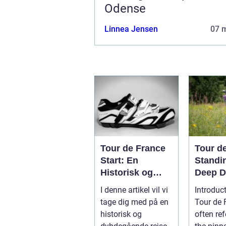
Odense
Linnea Jensen
07 
Tour de France
Tour d
Start: En
Standi
Historisk og
Deep D
Dybdegående
the Pr
I denne artikel vil vi
Introductio
Gennemgang
Cyclin
tage dig med på en
Tour de 
historisk og
often ref