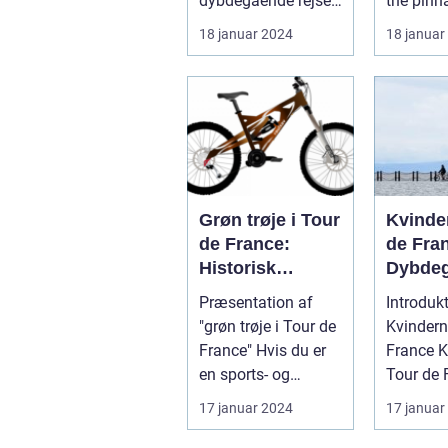
dybdegående rejse
the pinn
gennem udviklingen
professi
18 januar 2024
18 januar
af Tour ...
cycling, c
Grøn trøje i Tour
Kvinde
de France:
de Fra
Historisk
Dybde
udvikling og
Histori
Præsentation af
Introdukt
betydning
Genne
"grøn trøje i Tour de
Kvindern
Præsen
France" Hvis du er
France Kvindernes
Den
en sports- og
Tour de 
Legend
fritidsentusiast med
af de me
17 januar 2024
17 januar
Cykell
interes...
prestigef