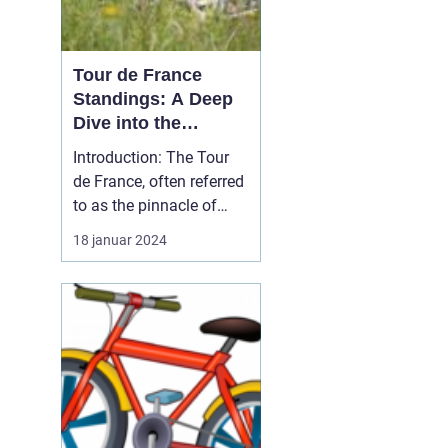
Tour de France
Standings: A Deep
Dive into the
Premier Cycling
Introduction: The Tour
Event
de France, often referred
to as the pinnacle of
professional road
18 januar 2024
cycling, captivates
millions of sports and
outdoor enthusiasts
worldwide. In this article,
we will delve into the
intricacies of Tour de
France standings, provi...