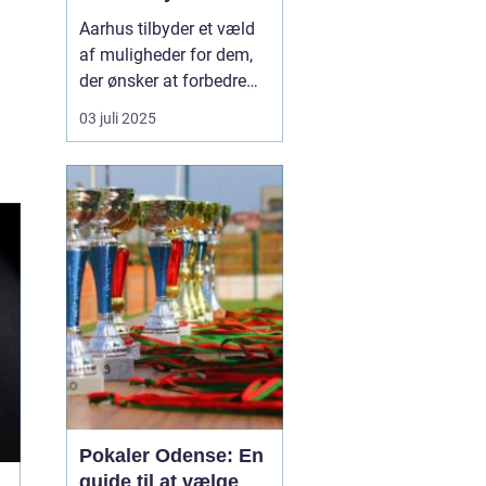
Aarhus tilbyder et væld
af muligheder for dem,
der ønsker at forbedre
deres fysiske form og
03 juli 2025
generelle velvære. Med
et rigt udvalg af
fitnesscentre og
træningstilbud er der
uden tvivl noget for
enhver smag. For dem,
der leder ...
Pokaler Odense: En
guide til at vælge