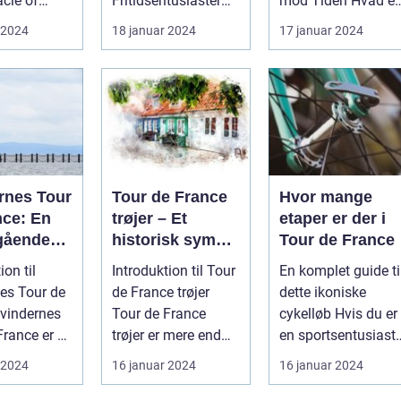
acle of
Fritidsentusiaster
mod Tiden Hvad er
onal road
Introduktion til Rute
en enkeltstart? ...
 2024
18 januar 2024
17 januar 2024
...
Tour de Fra...
rnes Tour
Tour de France
Hvor mange
nce: En
trøjer – Et
etaper er der i
gående
historisk symbol
Tour de France
sk
på kamp og
ion til
Introduktion til Tour
En komplet guide ti
mgang og
præstation
es Tour de
de France trøjer
dette ikoniske
tation af
Tour de France
cykelløb Hvis du er
France er et
trøjer er mere end
en sportsentusiast,
ariske
st
blot et stykke tøj.
er du sikkert
 2024
16 januar 2024
16 januar 2024
øb
yldt...
Det er...
allerede ...