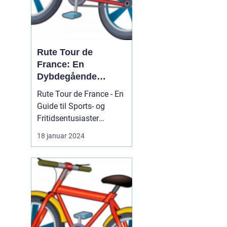
Rute Tour de
France: En
Dybdegående
Analyse
Rute Tour de France - En
Guide til Sports- og
Fritidsentusiaster
Introduktion til Rute Tour
18 januar 2024
de France For sports- og
fritidsentusiaster er Tour
de France en
begivenhed, der konstant
tiltrækker
opmærksomhed og
fascination. Hvert år