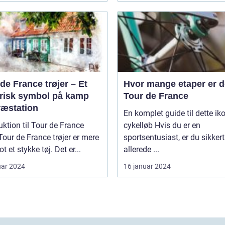
de France trøjer – Et
Hvor mange etaper er de
orisk symbol på kamp
Tour de France
ræstation
En komplet guide til dette ik
uktion til Tour de France
cykelløb Hvis du er en
sportsentusiast, er du sikkert
t et stykke tøj. Det er...
allerede ...
uar 2024
16 januar 2024