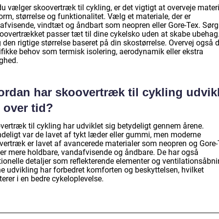
u vælger skoovertræk til cykling, er det vigtigt at overveje materi
rm, størrelse og funktionalitet. Vælg et materiale, der er
afvisende, vindtæt og åndbart som neopren eller Gore-Tex. Sørg 
koovertrækket passer tæt til dine cykelsko uden at skabe ubehag
den rigtige størrelse baseret på din skostørrelse. Overvej også 
ifikke behov som termisk isolering, aerodynamik eller ekstra
ighed.
rdan har skoovertræk til cykling udvik
 over tid?
ertræk til cykling har udviklet sig betydeligt gennem årene.
ndeligt var de lavet af tykt læder eller gummi, men moderne
vertræk er lavet af avancerede materialer som neopren og Gore-
er mere holdbare, vandafvisende og åndbare. De har også
ionelle detaljer som reflekterende elementer og ventilationsåbni
e udvikling har forbedret komforten og beskyttelsen, hvilket
terer i en bedre cykeloplevelse.