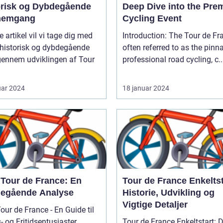
orisk og Dybdegående
Deep Dive into the Pre
nemgang
Cycling Event
e artikel vil vi tage dig med
Introduction: The Tour de France,
 historisk og dybdegående
often referred to as the pinn
gennem udviklingen af Tour
professional road cycling, c..
uar 2024
18 januar 2024
 Tour de France: En
Tour de France Enkeltst
egående Analyse
Historie, Udvikling og
Vigtige Detaljer
our de France - En Guide til
- og Fritidsentusiaster
Tour de France Enkeltstart: 