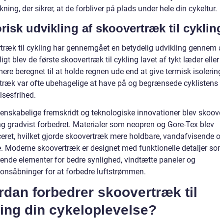
kning, der sikrer, at de forbliver på plads under hele din cykeltur.
risk udvikling af skoovertræk til cyklin
træk til cykling har gennemgået en betydelig udvikling gennem 
igt blev de første skoovertræk til cykling lavet af tykt læder ell
ere beregnet til at holde regnen ude end at give termisk isolerin
træk var ofte ubehagelige at have på og begrænsede cyklistens
sesfrihed.
enskabelige fremskridt og teknologiske innovationer blev skoov
ing gradvist forbedret. Materialer som neopren og Gore-Tex blev
ceret, hvilket gjorde skoovertræk mere holdbare, vandafvisende 
. Moderne skoovertræk er designet med funktionelle detaljer s
rende elementer for bedre synlighed, vindtætte paneler og
tionsåbninger for at forbedre luftstrømmen.
dan forbedrer skoovertræk til
ing din cykeloplevelse?