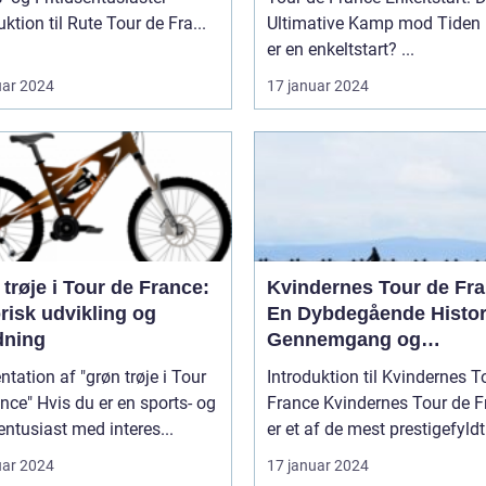
uktion til Rute Tour de Fra...
Ultimative Kamp mod Tiden Hvad
er en enkeltstart? ...
uar 2024
17 januar 2024
trøje i Tour de France:
Kvindernes Tour de Fra
risk udvikling og
En Dybdegående Histor
dning
Gennemgang og
Præsentation af Den
tation af "grøn trøje i Tour
Introduktion til Kvindernes T
Legendariske Cykelløb
er en sports- og
France Kvindernes Tour de France
sentusiast med interes...
er et af de mest prestigefyldt.
uar 2024
17 januar 2024