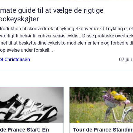
imate guide til at vælge de rigtige
ockeyskøjter
troduktion til skoovertræk til cykling Skoovertræk til cykling er et
ærligt tilbehør til enhver seriøs cyklist. Disse praktiske overtræk
net til at beskytte dine cykelsko mod elementerne og forbedre d
oplevelse under forskell...
el Christensen
07 jul
de France Start: En
Tour de France Standin