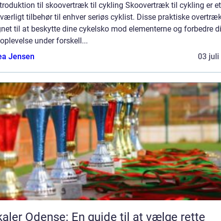
troduktion til skoovertræk til cykling Skoovertræk til cykling er et
ærligt tilbehør til enhver seriøs cyklist. Disse praktiske overtræk
net til at beskytte dine cykelsko mod elementerne og forbedre d
oplevelse under forskell...
ea Jensen
03 jul
aler Odense: En guide til at vælge rette