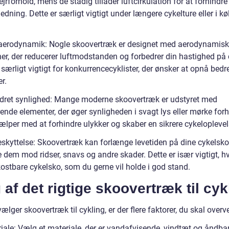
ejrforhold, mens de stadig tillader luftcirkulation for at forhindre
dning. Dette er særligt vigtigt under længere cykelture eller i kø
aerodynamik: Nogle skoovertræk er designet med aerodynamis
ner, der reducerer luftmodstanden og forbedrer din hastighed på 
 særligt vigtigt for konkurrencecyklister, der ønsker at opnå bedr
er.
dret synlighed: Mange moderne skoovertræk er udstyret med
rende elementer, der øger synligheden i svagt lys eller mørke forh
ælper med at forhindre ulykker og skaber en sikrere cykeloplevel
eskyttelse: Skoovertræk kan forlænge levetiden på dine cykelsko
 dem mod ridser, snavs og andre skader. Dette er især vigtigt, h
kostbare cykelsko, som du gerne vil holde i god stand.
 af det rigtige skoovertræk til cyk
ælger skoovertræk til cykling, er der flere faktorer, du skal overve
riale: Vælg et materiale, der er vandafvisende, vindtæt og åndba