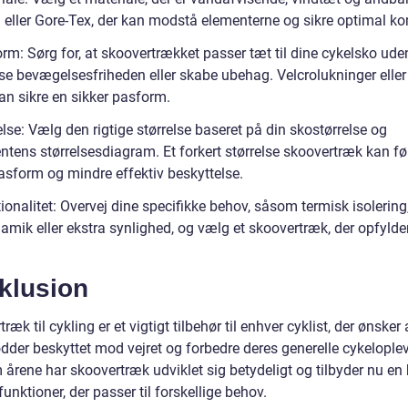
 eller Gore-Tex, der kan modstå elementerne og sikre optimal ko
rm: Sørg for, at skoovertrækket passer tæt til dine cykelsko ude
e bevægelsesfriheden eller skabe ubehag. Velcrolukninger eller
an sikre en sikker pasform.
else: Vælg den rigtige størrelse baseret på din skostørrelse og
tens størrelsesdiagram. Et forkert størrelse skoovertræk kan før
pasform og mindre effektiv beskyttelse.
ionalitet: Overvej dine specifikke behov, såsom termisk isolering
amik eller ekstra synlighed, og vælg et skoovertræk, der opfylde
klusion
ræk til cykling er et vigtigt tilbehør til enhver cyklist, der ønsker
dder beskyttet mod vejret og forbedre deres generelle cykeloplev
årene har skoovertræk udviklet sig betydeligt og tilbyder nu en
 funktioner, der passer til forskellige behov.