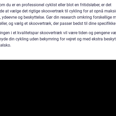
m du er en professionel cyklist eller blot en fritidsløber, er det
de at vælge det rigtige skoovertræk til cykling for at opnå maks
, ydeevne og beskyttelse. Gør din research omkring forskellige 
ler, og vælg et skoovertræk, der passer bedst til dine specifikke
ingen i et kvalitetspar skoovertræk vil være tiden og pengene væ
yde din cykling uden bekymring for vejret og med ekstra beskytte
kelsko.