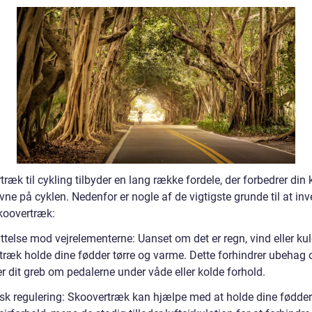
ræk til cykling tilbyder en lang række fordele, der forbedrer din
ne på cyklen. Nedenfor er nogle af de vigtigste grunde til at inve
skoovertræk:
telse mod vejrelementerne: Uanset om det er regn, vind eller kul
træk holde dine fødder tørre og varme. Dette forhindrer ubehag 
r dit greb om pedalerne under våde eller kolde forhold.
sk regulering: Skoovertræk kan hjælpe med at holde dine fødder