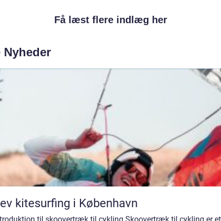
Få læst flere indlæg her
e Nyheder
ev kitesurfing i København
troduktion til skoovertræk til cykling Skoovertræk til cykling er et