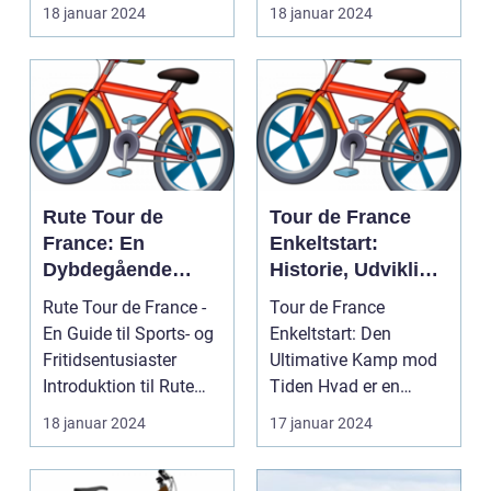
gennem udviklingen af
professional road
18 januar 2024
18 januar 2024
Tour ...
cycling, c...
Rute Tour de
Tour de France
France: En
Enkeltstart:
Dybdegående
Historie, Udvikling
Analyse
og Vigtige Detaljer
Rute Tour de France -
Tour de France
En Guide til Sports- og
Enkeltstart: Den
Fritidsentusiaster
Ultimative Kamp mod
Introduktion til Rute
Tiden Hvad er en
Tour de Fra...
enkeltstart? ...
18 januar 2024
17 januar 2024