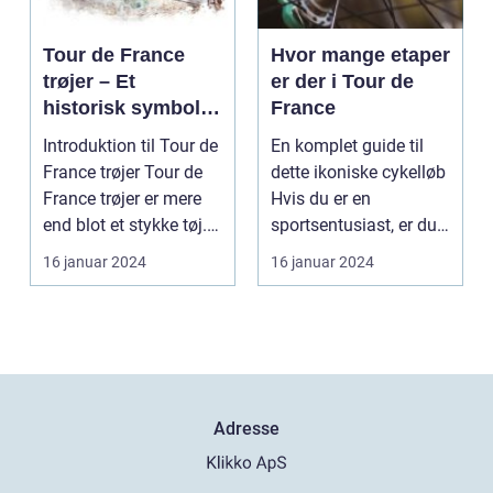
Tour de France
Hvor mange etaper
trøjer – Et
er der i Tour de
historisk symbol
France
på kamp og
Introduktion til Tour de
En komplet guide til
præstation
France trøjer Tour de
dette ikoniske cykelløb
France trøjer er mere
Hvis du er en
end blot et stykke tøj.
sportsentusiast, er du
Det er...
sikkert allerede ...
16 januar 2024
16 januar 2024
Adresse