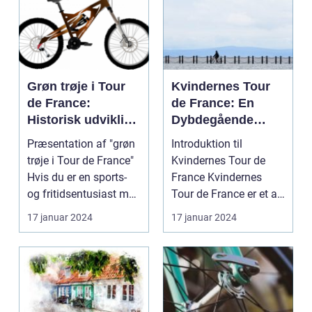
Grøn trøje i Tour
Kvindernes Tour
de France:
de France: En
Historisk udvikling
Dybdegående
og betydning
Historisk
Præsentation af "grøn
Introduktion til
Gennemgang og
trøje i Tour de France"
Kvindernes Tour de
Præsentation af
Hvis du er en sports-
France Kvindernes
Den Legendariske
og fritidsentusiast med
Tour de France er et af
Cykelløb
interes...
de mest prestigefyldt...
17 januar 2024
17 januar 2024