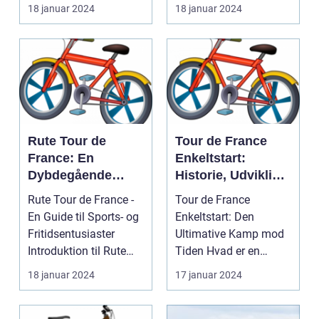
gennem udviklingen af
professional road
18 januar 2024
18 januar 2024
Tour ...
cycling, c...
Rute Tour de
Tour de France
France: En
Enkeltstart:
Dybdegående
Historie, Udvikling
Analyse
og Vigtige Detaljer
Rute Tour de France -
Tour de France
En Guide til Sports- og
Enkeltstart: Den
Fritidsentusiaster
Ultimative Kamp mod
Introduktion til Rute
Tiden Hvad er en
Tour de Fra...
enkeltstart? ...
18 januar 2024
17 januar 2024