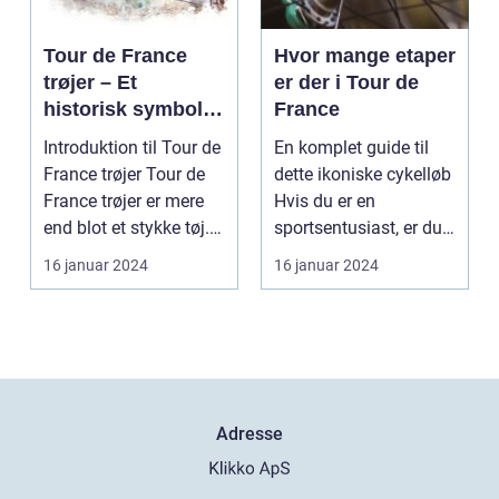
Tour de France
Hvor mange etaper
trøjer – Et
er der i Tour de
historisk symbol
France
på kamp og
Introduktion til Tour de
En komplet guide til
præstation
France trøjer Tour de
dette ikoniske cykelløb
France trøjer er mere
Hvis du er en
end blot et stykke tøj.
sportsentusiast, er du
Det er...
sikkert allerede ...
16 januar 2024
16 januar 2024
Adresse