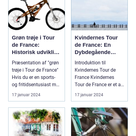
Grøn trøje i Tour
Kvindernes Tour
de France:
de France: En
Historisk udvikling
Dybdegående
og betydning
Historisk
Præsentation af "grøn
Introduktion til
Gennemgang og
trøje i Tour de France"
Kvindernes Tour de
Præsentation af
Hvis du er en sports-
France Kvindernes
Den Legendariske
og fritidsentusiast med
Tour de France er et af
Cykelløb
interes...
de mest prestigefyldt...
17 januar 2024
17 januar 2024